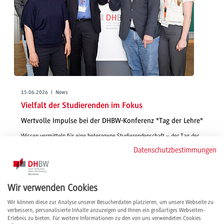
15.06.2026 | News
Vielfalt der Studierenden im Fokus
Wertvolle Impulse bei der DHBW-Konferenz "Tag der Lehre"
Wissen vermitteln für eine heterogene Studierendenschaft – der Tag der
Lehre am 21.05.2026 an der DHBW Mannheim bot spannende Vorträge,
Datenschutzbestimmungen
Workshops und World Cafés mit Best Practices und neuen Ideen für rund
100 Teilnehmende.
weiterlesen
Wir verwenden Cookies
Wir können diese zur Analyse unserer Besucherdaten platzieren, um unsere Webseite zu
verbessern, personalisierte Inhalte anzuzeigen und Ihnen ein großartiges Webseiten-
Erlebnis zu bieten. Für weitere Informationen zu den von uns verwendeten Cookies