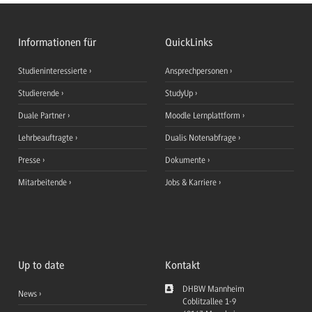
Informationen für
QuickLinks
Studieninteressierte
Ansprechpersonen
Studierende
StudyUp
Duale Partner
Moodle Lernplattform
Lehrbeauftragte
Dualis Notenabfrage
Presse
Dokumente
Mitarbeitende
Jobs & Karriere
Up to date
Kontakt
DHBW Mannheim
News
Coblitzallee 1-9