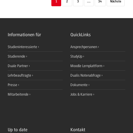
1
2
3
....
34
Nächste
Informationen für
QuickLinks
Studieninteressierte
Ansprechpersonen
Studierende
StudyUp
Duale Partner
Moodle Lernplattform
Lehrbeauftragte
Dualis Notenabfrage
Presse
Dokumente
Mitarbeitende
Jobs & Karriere
Up to date
Kontakt