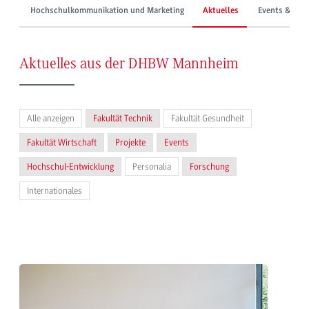
Hochschulkommunikation und Marketing
Aktuelles
Events & Mes
Aktuelles aus der DHBW Mannheim
Alle anzeigen
Fakultät Technik
Fakultät Gesundheit
Fakultät Wirtschaft
Projekte
Events
Hochschul-Entwicklung
Personalia
Forschung
Internationales