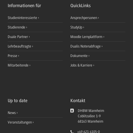
Informationen für
QuickLinks
Studieninteressierte
Ansprechpersonen
Studierende
StudyUp
Duale Partner
Moodle Lernplattform
Lehrbeauftragte
Dualis Notenabfrage
Presse
Dokumente
Mitarbeitende
Jobs & Karriere
Up to date
Kontakt
DHBW Mannheim
News
Coblitzallee 1-9
68163
Mannheim
Veranstaltungen
+49 621 4105-0