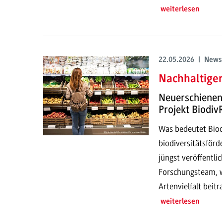
weiterlesen
22.05.2026 | News
Nachhaltiger
Neuerschienene
Projekt Biodiv
Was bedeutet Biod
biodiversitätsför
jüngst veröffentli
Forschungsteam, w
Artenvielfalt beit
weiterlesen