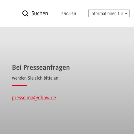
Suchen
Informationen für
ENGLISH
Bei Presseanfragen
wenden Sie sich bitte an:
presse.ma
@dhbw.de