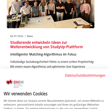
06.07.2026 | News
Studierende entwickeln Ideen zur
Weiterentwicklung von StudyUp-Plattform
Intelligenter Matching-Algorithmus im Fokus
Vollständige Gestaltungsfreiheit führte zu einem echten Projekterfolg:
Mit einem neuen Algorithmus und optimierter User Experience
gestalteten Studierende in Wirtschaftsinformatik - IMBIT funktionsfähige,
Datenschutzbestimmungen
smarte und passgenaue Features für die Vermittlung von Studienplätzen
über StudyUp.
weiterlesen
Wir verwenden Cookies
Wir können diese zur Analyse unserer Besucherdaten platzieren, um unsere Webseite zu
verbessern, personalisierte Inhalte anzuzeigen und Ihnen ein großartiges Webseiten-
Erlebnis zu bieten. Für weitere Informationen zu den von uns verwendeten Cookies