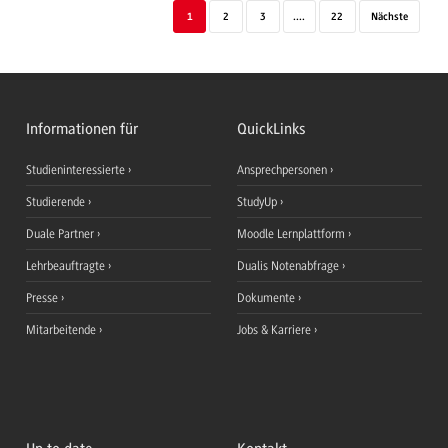
1
2
3
....
22
Nächste
Informationen für
QuickLinks
Studieninteressierte
Ansprechpersonen
Studierende
StudyUp
Duale Partner
Moodle Lernplattform
Lehrbeauftragte
Dualis Notenabfrage
Presse
Dokumente
Mitarbeitende
Jobs & Karriere