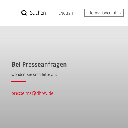
Suchen
Informationen für
ENGLISH
Bei Presseanfragen
wenden Sie sich bitte an:
presse.ma
@dhbw.de