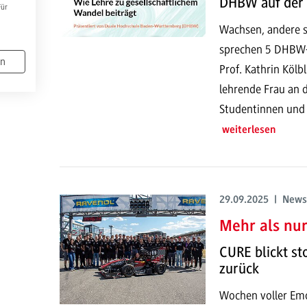
DHBW auf der 
Für
Wachsen, andere st
sprechen 5 DHBW-
en
Prof. Kathrin Kölb
lehrende Frau an d
Studentinnen und a
weiterlesen
29.09.2025 | News
Mehr als nu
CURE blickt st
zurück
Wochen voller Em