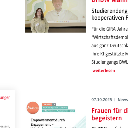
DHBW Mannh
Studierendengr
kooperativen 
Für die GIRA-Jah
"Wirtschaftsdemo
aus ganz Deutschla
ihre KI-gestützte
Studiengangs BWL 
weiterlesen
mungen
07.10.2025 | News
Frauen für 
begeistern
bessern,