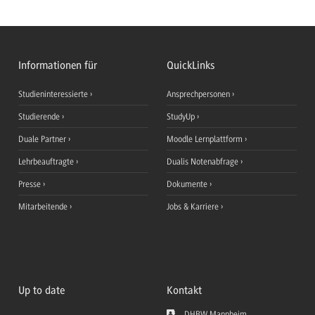
Informationen für
QuickLinks
Studieninteressierte
Ansprechpersonen
Studierende
StudyUp
Duale Partner
Moodle Lernplattform
Lehrbeauftragte
Dualis Notenabfrage
Presse
Dokumente
Mitarbeitende
Jobs & Karriere
Up to date
Kontakt
DHBW Mannheim