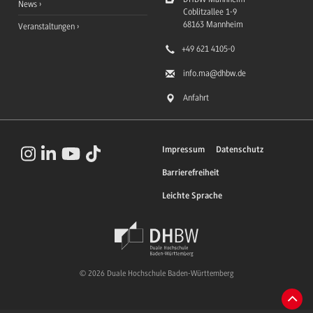
News
Coblitzallee 1-9
68163
Mannheim
Veranstaltungen
+49 621 4105-0
info.ma
@dhbw.de
Anfahrt
Impressum
Datenschutz
Barrierefreiheit
Leichte Sprache
© 2026 Duale Hochschule Baden-Württemberg
Zum