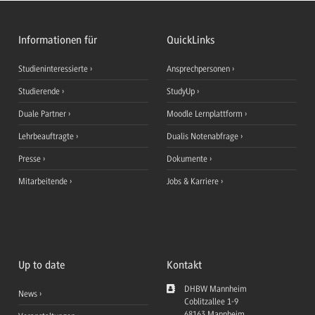
Informationen für
QuickLinks
Studieninteressierte
Ansprechpersonen
Studierende
StudyUp
Duale Partner
Moodle Lernplattform
Lehrbeauftragte
Dualis Notenabfrage
Presse
Dokumente
Mitarbeitende
Jobs & Karriere
Up to date
Kontakt
DHBW Mannheim
News
Coblitzallee 1-9
68163
Mannheim