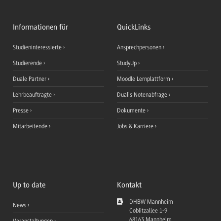
Informationen für
QuickLinks
Studieninteressierte
Ansprechpersonen
Studierende
StudyUp
Duale Partner
Moodle Lernplattform
Lehrbeauftragte
Dualis Notenabfrage
Presse
Dokumente
Mitarbeitende
Jobs & Karriere
Up to date
Kontakt
DHBW Mannheim
News
Coblitzallee 1-9
68163
Mannheim
Veranstaltungen