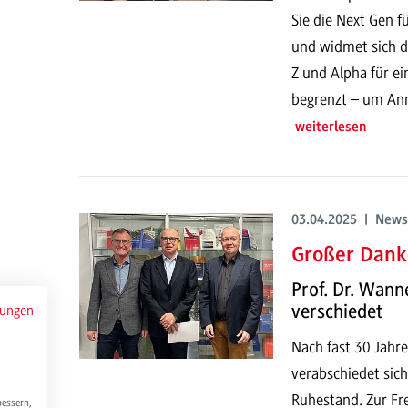
Sie die Next Gen f
und widmet sich d
Z und Alpha für ein
begrenzt – um An
weiterlesen
03.04.2025 | News
Großer Dank 
Prof. Dr. Wan
verschiedet
mungen
Nach fast 30 Jah
verabschiedet sic
Ruhestand. Zur Fr
bessern,