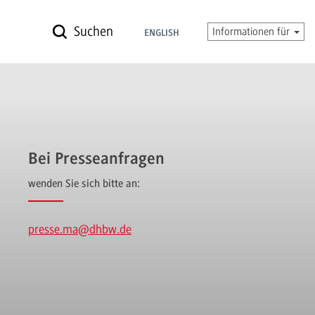
Suchen
Informationen für
ENGLISH
Bei Presseanfragen
wenden Sie sich bitte an:
presse.ma
@dhbw.de