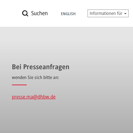
Suchen
Informationen für
ENGLISH
Bei Presseanfragen
wenden Sie sich bitte an:
presse.ma
@dhbw.de