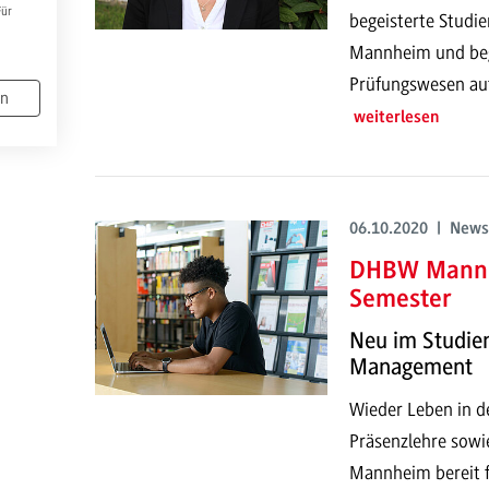
Für
begeisterte Studie
Mannheim und begl
Prüfungswesen au
en
weiterlesen
06.10.2020 | News
DHBW Mannhe
Semester
Neu im Studie
Management
Wieder Leben in d
Präsenzlehre sowi
Mannheim bereit f