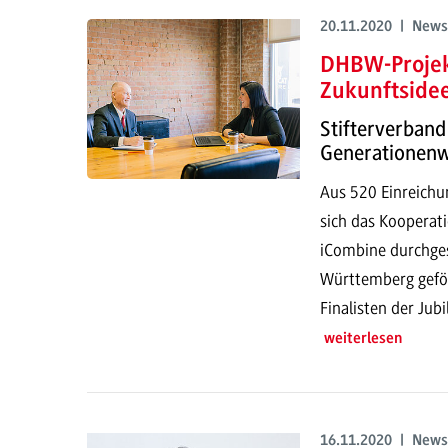
20.11.2020 | News
DHBW-Projek
Zukunftside
Stifterverban
Generationenw
Aus 520 Einreichu
sich das Koopera
iCombine durchgese
Württemberg geför
Finalisten der Jub
weiterlesen
16.11.2020 | News