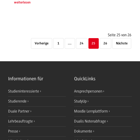
weiterlesen
Seite 25 von 26
Vorherige
1
....
24
25
26
Nächste
Informationen für
QuickLinks
Studieninteressierte
Ansprechpersonen
Studierende
StudyUp
Duale Partner
Moodle Lernplattform
Lehrbeauftragte
Dualis Notenabfrage
Presse
Dokumente