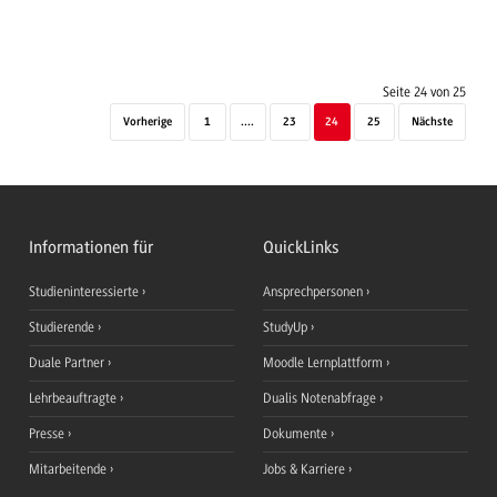
Seite 24 von 25
Vorherige
1
....
23
24
25
Nächste
Informationen für
QuickLinks
Studieninteressierte
Ansprechpersonen
Studierende
StudyUp
Duale Partner
Moodle Lernplattform
Lehrbeauftragte
Dualis Notenabfrage
Presse
Dokumente
Mitarbeitende
Jobs & Karriere