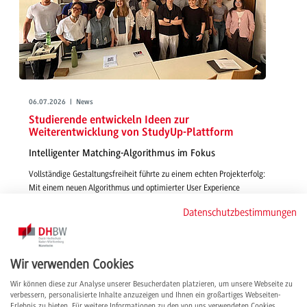
06.07.2026 | News
Studierende entwickeln Ideen zur
Weiterentwicklung von StudyUp-Plattform
Intelligenter Matching-Algorithmus im Fokus
Vollständige Gestaltungsfreiheit führte zu einem echten Projekterfolg:
Mit einem neuen Algorithmus und optimierter User Experience
gestalteten Studierende in Wirtschaftsinformatik - IMBIT funktionsfähige,
Datenschutzbestimmungen
smarte und passgenaue Features für die Vermittlung von Studienplätzen
über StudyUp.
weiterlesen
Wir verwenden Cookies
Wir können diese zur Analyse unserer Besucherdaten platzieren, um unsere Webseite zu
verbessern, personalisierte Inhalte anzuzeigen und Ihnen ein großartiges Webseiten-
Erlebnis zu bieten. Für weitere Informationen zu den von uns verwendeten Cookies