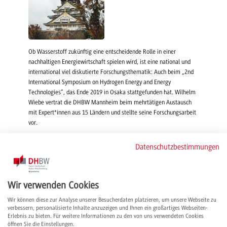
Ob Wasserstoff zukünftig eine entscheidende Rolle in einer
nachhaltigen Energiewirtschaft spielen wird, ist eine national und
international viel diskutierte Forschungsthematik: Auch beim „2nd
International Symposium on Hydrogen Energy and Energy
Technologies“, das Ende 2019 in Osaka stattgefunden hat. Wilhelm
Wiebe vertrat die DHBW Mannheim beim mehrtätigen Austausch
mit Expert*innen aus 15 Ländern und stellte seine Forschungsarbeit
vor.
Wilhelm Wiebe zum Symposium
Datenschutzbestimmungen
„Die Atmosphäre der Konferenz war einmalig“, so Wiebe, „da im
Vergleich zu den Konferenzen im europäischen Raum die
Wir verwenden Cookies
Überzeugung permanent spürbar ist, dass der Energieträger
Wasserstoff eine glänzende Zukunft hat.“ Wilhelm Wiebe,
Wir können diese zur Analyse unserer Besucherdaten platzieren, um unsere Webseite zu
akademischer Mitarbeiter und Mitglied im Forschungscluster ELCH,
verbessern, personalisierte Inhalte anzuzeigen und Ihnen ein großartiges Webseiten-
beschäftigt sich intensiv mit der Erforschung eines
Erlebnis zu bieten. Für weitere Informationen zu den von uns verwendeten Cookies
öffnen Sie die Einstellungen.
Wasserstoffverdichters für die Anwendung in einem