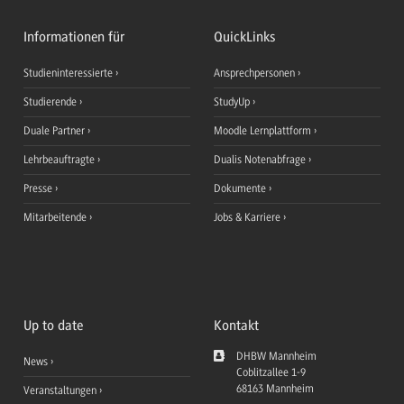
Informationen für
QuickLinks
Studieninteressierte
Ansprechpersonen
Studierende
StudyUp
Duale Partner
Moodle Lernplattform
Lehrbeauftragte
Dualis Notenabfrage
Presse
Dokumente
Mitarbeitende
Jobs & Karriere
Up to date
Kontakt
DHBW Mannheim
News
Coblitzallee 1-9
68163
Mannheim
Veranstaltungen