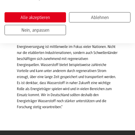
Brennstoffzellen-Fahrzeug. Zu diesem Thema hielt er im Rahmen
seines Promotionsvorhabens einen der einführenden Vorträge an
der Konferenz.
Alle akzeptieren
Ablehnen
Braucht die Energiewende Wasserstoff?
Nein, anpassen
In der Gesamtbetrachtung sagt Wiebe: „Eine nachhaltige
Energieversorgung ist mittlerweile im Fokus vieler Nationen. Nicht
nur die etablierten Industrienationen, sondern auch Schwellenländer
beschäftigen sich zunehmend mit regenerativen
Energiequellen. Wasserstoff bietet beispielsweise zahlreiche
Vorteile und kann unter anderem durch regenerativen Strom
erzeugt, über eine lange Zeit gespeichert und transportiert werden.
Es ist denkbar, dass Wasserstoff in naher Zukunft eine wichtige
Rolle als Energieträger spielen wird und in vielen Bereichen zum
Einsatz kommt. Wir in Deutschland sollten deshalb den
Energieträger Wasserstoff noch stärker unterstützen und die
Forschung stetig vorantreiben.“