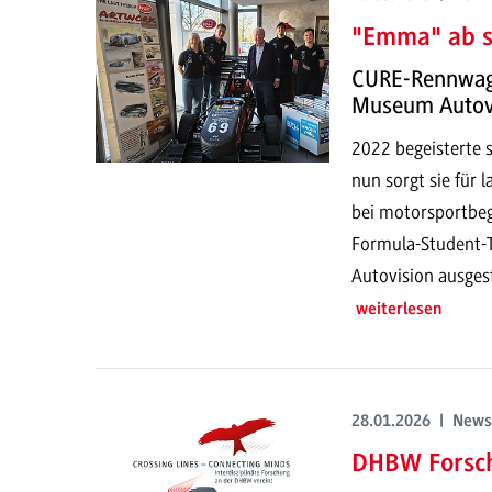
"Emma" ab so
CURE-Rennwage
Museum Autov
2022 begeisterte s
nun sorgt sie für 
bei motorsportbe
Formula-Student-
Autovision ausgest
weiterlesen
28.01.2026 | News
DHBW Forsc