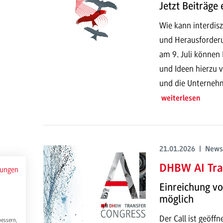
Jetzt Beiträge 
Wie kann interdisz
und Herausforder
am 9. Juli können 
und Ideen hierzu v
und die Unterneh
weiterlesen
21.01.2026 | News
DHBW AI Tra
mungen
Einreichung v
möglich
Der Call ist geöf
bessern,