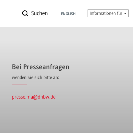
Suchen
Informationen für
ENGLISH
Bei Presseanfragen
wenden Sie sich bitte an:
presse.ma
@dhbw.de