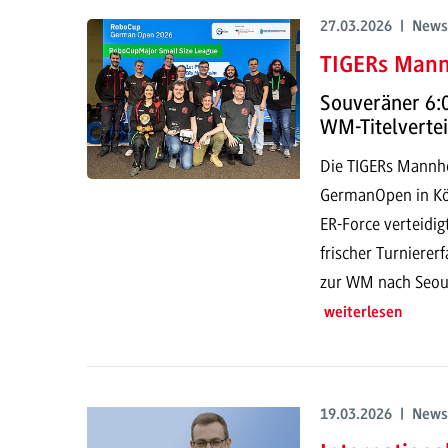
27.03.2026 | News
TIGERs Mann
Souveräner 6:0
WM-Titelverte
Die TIGERs Mannh
GermanOpen in Köl
ER-Force verteidi
frischer Turniere
zur WM nach Seoul
weiterlesen
19.03.2026 | News