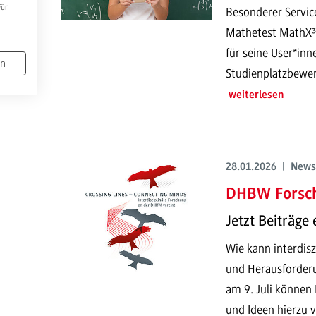
Für
Besonderer Service
Mathetest MathX³ 
für seine User*inne
en
Studienplatzbewe
weiterlesen
28.01.2026 | News
DHBW Forsc
Jetzt Beiträge 
Wie kann interdisz
und Herausforder
am 9. Juli können 
und Ideen hierzu v