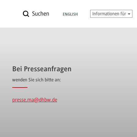
Suchen
Informationen für
ENGLISH
Bei Presseanfragen
wenden Sie sich bitte an:
presse.ma
@dhbw.de