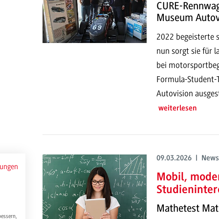
CURE-Rennwage
Museum Autov
2022 begeisterte s
nun sorgt sie für 
bei motorsportbe
Formula-Student-
Autovision ausgest
weiterlesen
09.03.2026 | News
mungen
Mobil, mode
Studieninter
Mathetest Mat
bessern,