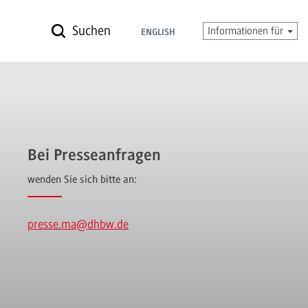
Suchen
Informationen für
ENGLISH
Bei Presseanfragen
wenden Sie sich bitte an:
presse.ma
@dhbw.de