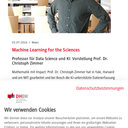
01.07.2026 | News
Machine Learning for the Sciences
Professor für Data Science und KI: Vorstellung Prof. Dr.
Christoph Zimmer
Mathematik mit Impact: Prof. Dr. Christoph Zimmer hat in Yale, Harvard
und am MIT gearbeitet und bei Bosch die KI-unterstützte Datenerfassung
für technische Systeme vorangetrieben. Im Interview gibt er Einblick in
Datenschutzbestimmungen
seine Lehre und Forschung, berichtet, warum er sich für die DHBW
entschieden hat und teilt seine internationalen Erfahrungen.
weiterlesen
Wir verwenden Cookies
Wir können diese zur Analyse unserer Besucherdaten platzieren, um unsere Webseite zu
verbessern, personalisierte Inhalte anzuzeigen und Ihnen ein großartiges Webseiten-
Erlebnis zu bieten. Für weitere Informationen zu den von uns verwendeten Cookies