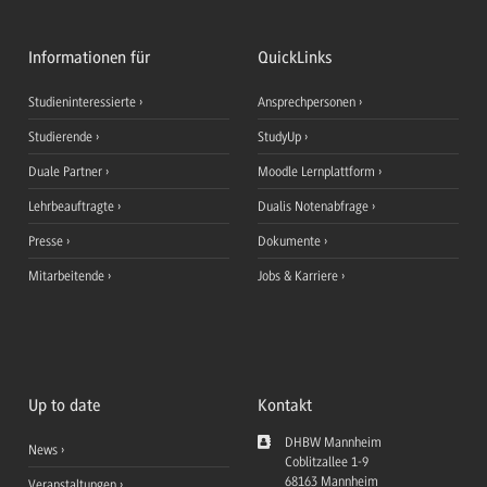
Informationen für
QuickLinks
Studieninteressierte
Ansprechpersonen
Studierende
StudyUp
Duale Partner
Moodle Lernplattform
Lehrbeauftragte
Dualis Notenabfrage
Presse
Dokumente
Mitarbeitende
Jobs & Karriere
Up to date
Kontakt
DHBW Mannheim
News
Coblitzallee 1-9
68163
Mannheim
Veranstaltungen