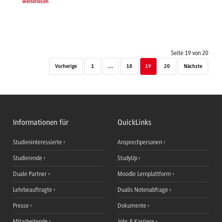
weiterlesen
Seite 19 von 20
Vorherige
1
....
18
19
20
Nächste
Informationen für
QuickLinks
Studieninteressierte
Ansprechpersonen
Studierende
StudyUp
Duale Partner
Moodle Lernplattform
Lehrbeauftragte
Dualis Notenabfrage
Presse
Dokumente
Mitarbeitende
Jobs & Karriere