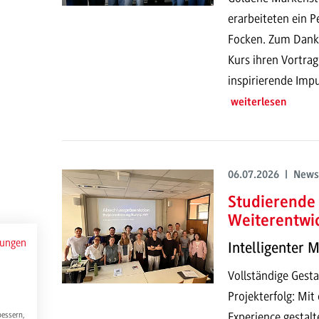
erarbeiteten ein P
Focken. Zum Dank h
Kurs ihren Vortrag
inspirierende Impu
weiterlesen
06.07.2026 | News
Studierende 
Weiterentwi
mungen
Intelligenter 
Vollständige Gesta
Projekterfolg: Mi
Experience gestalt
bessern,