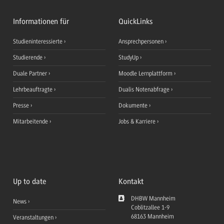
Informationen für
QuickLinks
Studieninteressierte
Ansprechpersonen
Studierende
StudyUp
Duale Partner
Moodle Lernplattform
Lehrbeauftragte
Dualis Notenabfrage
Presse
Dokumente
Mitarbeitende
Jobs & Karriere
Up to date
Kontakt
DHBW Mannheim
News
Coblitzallee 1-9
68163
Mannheim
Veranstaltungen