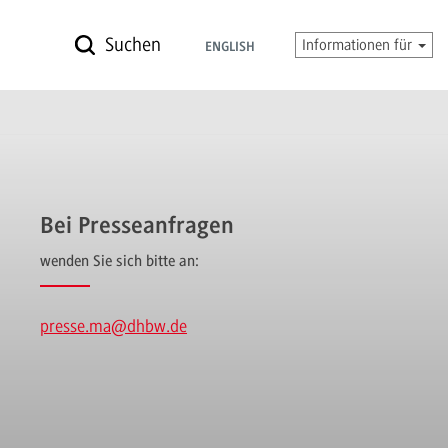
Suchen
Informationen für
ENGLISH
Bei Presseanfragen
wenden Sie sich bitte an:
presse.ma
@dhbw.de