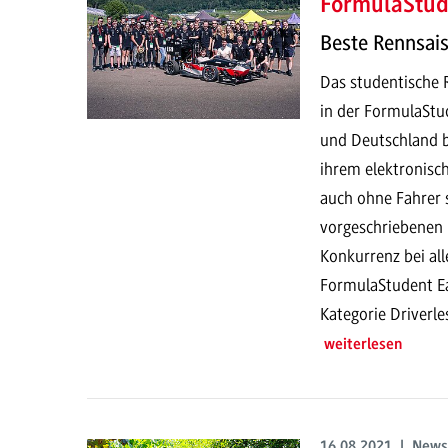
FormulaStud
Beste Rennsais
Das studentische
in der FormulaStu
und Deutschland b
ihrem elektronisc
auch ohne Fahrer 
vorgeschriebenen L
Konkurrenz bei all
FormulaStudent Eas
Kategorie Driverles
weiterlesen
16.08.2021 | News