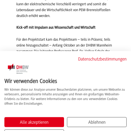
kann der elektrochemische Verschleiß verringert und somit die
Lebensdauer und die Wirtschaftlichkeit von PEM-Brennstoffzellen
deutlich erhöht werden.
Kick-off mit Impulsen aus Wissenschaft und Wirtschaft
Für den Projektstart kam das Projektteam – teils in Präsenz, teils
online hinzugeschaltet – Anfang Oktober an der DHBW Mannheim
zusammen: Die leitenden Professoren Prof. Dr. Volker Schulz der
DHBW Mannheim und Prof. Dr. Nico Blessing des Standortes
Datenschutzbestimmungen
Heidenheim, der akademische Mitarbeiter und kooperativ
Promovierende an der DHBW Mannheim, Eric Chadwick, ebenso wie
Mitarbeiter des Dualen Partners ARVOS Ljungström aus Heidelberg.
Wir verwenden Cookies
Meilensteine und der Zeitplan für die angesetzte Projektlaufzeit von
2 Jahren standen auf der Agenda, aber auch ein fachlicher
Wir können diese zur Analyse unserer Besucherdaten platzieren, um unsere Webseite zu
Austausch: Eric Chadwick gab einen Einblick in den aktuellen Stand
verbessern, personalisierte Inhalte anzuzeigen und Ihnen ein großartiges Webseiten-
bei der Prototypen-Entwicklung mittels 3D-Druck und Dominik
Erlebnis zu bieten. Für weitere Informationen zu den von uns verwendeten Cookies
öffnen Sie die Einstellungen.
Scheid von der ARVOS Ljungström GmbH berichtete von
projektrelevanten Erfahrungswerten, die das Unternehmen in 95
Jahren Wärmerückgewinnung gesammelt hat. Gemeinsam
formuliertes Ziel: Durch die effiziente Kühlung und Nutzung der
Alle akzeptieren
Ablehnen
Abwärme werden in dem Projekt die Weichen gestellt, um PEM-