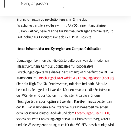
Brennstoffzellen als Heizkraftwerke stationär einzusetzen. "Wir
Nein, anpassen
bündeln die Expertise aus den Bereichen Wärmeübertrager, 3D-
Druck und Computertomographie, um die Kühlung von PEM-
Brennstoffzellen zu revolutionieren. Im Sinne des
Forschungstransfers wollen wir mit ARVOS, einem langjährigen
Dualen Partner, neue Märkte für Wärmeübertrager erschließen", so
Prof. Schulz zur Einzigartigkeit des VC-PEM-Projekts.
Ideale Infrastruktur und Synergien am Campus Coblitzallee
Überzeugen konnten sich die Gäste außerdem von der modernen
Infrastruktur am Campus Coblitzallee für kooperative
Forschungsprojekte wie dieses: Seit Anfang 2021 verfügt die DHBW
Mannheim im
Forschungscluster Additives Fertigungslabor (AddLab)
über ein High-End-3D-Drucksystem, mit dem Industrie-Metalle
besonders fein gedruckt werden können – so auch die Prototypen
der VCs, deren Oberflächen mit höchster Präzision für den
Flüssigkeitstransport optimiert werden. Darüber hinaus besteht an
der DHBW Mannheim eine intensive Zusammenarbeit zwischen
dem Forschungscluster AddLab und dem
Forschungscluster ELCH
,
sodass neueste Forschungsergebnisse auf kürzestem Weg geteilt
und die Wissensgenerierung auch für das VC-PEM beschleunigt wird.