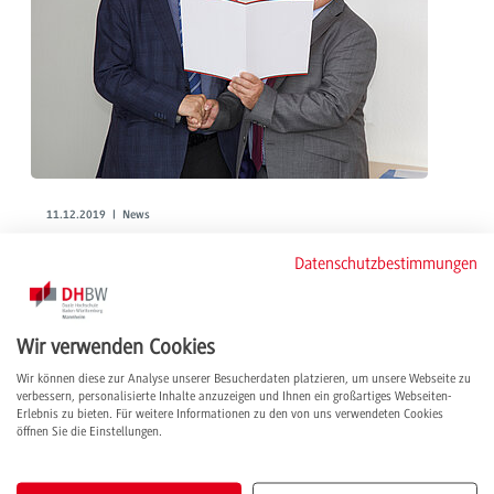
11.12.2019 | News
40-jähriges Dienstjubiläum
Datenschutzbestimmungen
Prof. Kay Wilding
Immer unter Strom. Prof. Wilding ist Studiengangsleiter der
Elektrotechnik an der DHBW Mannheim und unermüdlicher Netzwerker.
Wir verwenden Cookies
Man findet ihn überall dort, wo gemeinsam an der Qualifizierung junger
Menschen gearbeitet wird – ob national oder rund um den Globus.
Wir können diese zur Analyse unserer Besucherdaten platzieren, um unsere Webseite zu
verbessern, personalisierte Inhalte anzuzeigen und Ihnen ein großartiges Webseiten-
weiterlesen
Erlebnis zu bieten. Für weitere Informationen zu den von uns verwendeten Cookies
öffnen Sie die Einstellungen.