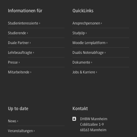
Informationen für
QuickLinks
Studieninteressierte
Ansprechpersonen
Studierende
StudyUp
Duale Partner
Moodle Lernplattform
Lehrbeauftragte
Dualis Notenabfrage
Presse
Dokumente
Mitarbeitende
Jobs & Karriere
Up to date
Kontakt
DHBW Mannheim
News
Coblitzallee 1-9
68163
Mannheim
Veranstaltungen