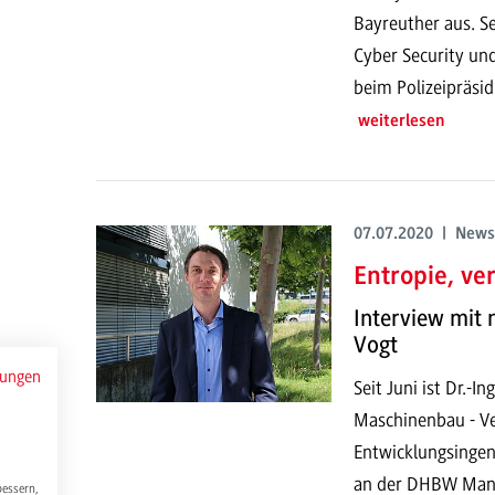
Bayreuther aus. Se
Cyber Security un
beim Polizeipräsi
weiterlesen
07.07.2020 | News
Entropie, ve
Interview mit
Vogt
mungen
Seit Juni ist Dr.-I
Maschinenbau - Ve
Entwicklungsingeni
an der DHBW Mann
bessern,