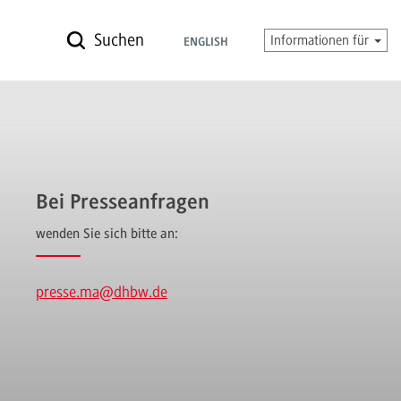
Suchen
Informationen für
ENGLISH
Bei Presseanfragen
wenden Sie sich bitte an:
presse.ma
@dhbw.de