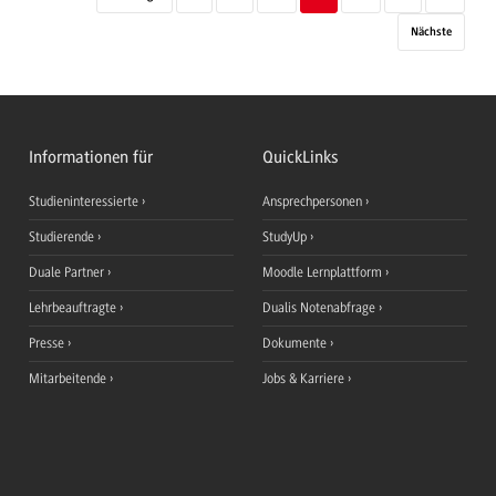
Nächste
Informationen für
QuickLinks
Studieninteressierte
Ansprechpersonen
Studierende
StudyUp
Duale Partner
Moodle Lernplattform
Lehrbeauftragte
Dualis Notenabfrage
Presse
Dokumente
Mitarbeitende
Jobs & Karriere