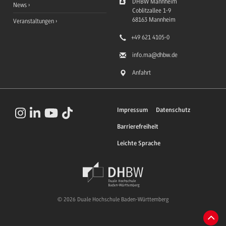
DHBW Mannheim
News
Coblitzallee 1-9
68163
Mannheim
Veranstaltungen
+49 621 4105-0
info.ma
@dhbw.de
Anfahrt
Impressum
Datenschutz
Barrierefreiheit
Leichte Sprache
© 2026 Duale Hochschule Baden-Württemberg
Zum