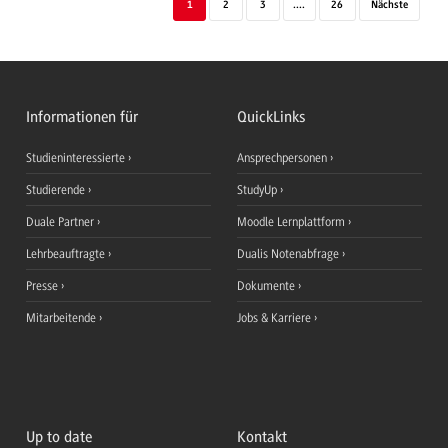
1
2
3
....
26
Nächste
Informationen für
QuickLinks
Studieninteressierte
Ansprechpersonen
Studierende
StudyUp
Duale Partner
Moodle Lernplattform
Lehrbeauftragte
Dualis Notenabfrage
Presse
Dokumente
Mitarbeitende
Jobs & Karriere
Up to date
Kontakt