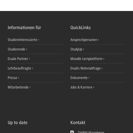
Informationen für
QuickLinks
Studieninteressierte
Ansprechpersonen
Studierende
StudyUp
Duale Partner
Moodle Lernplattform
Lehrbeauftragte
Dualis Notenabfrage
Presse
Dokumente
Mitarbeitende
Jobs & Karriere
Up to date
Kontakt
DHBW Mannheim