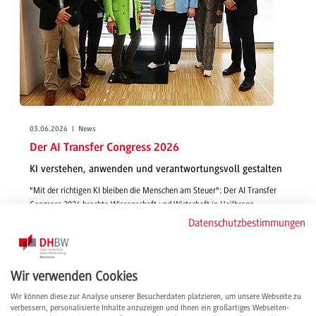
03.06.2026 | News
Der AI Transfer Congress 2026
KI verstehen, anwenden und verantwortungsvoll gestalten
"Mit der richtigen KI bleiben die Menschen am Steuer": Der AI Transfer
Congress 2026 brachte Wissenschaft und Wirtschaft in Heilbronn
zusammen und bot wertvolle Einblicke, praxisnahe Workshops sowie
Datenschutzbestimmungen
wichtige Impulse für eine verantwortungsvolle Zukunft mit Künstlicher
Intelligenz.
weiterlesen
Wir verwenden Cookies
Wir können diese zur Analyse unserer Besucherdaten platzieren, um unsere Webseite zu
verbessern, personalisierte Inhalte anzuzeigen und Ihnen ein großartiges Webseiten-