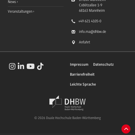
News
Coblitzallee 1-9
68163
Mannheim
Veranstaltungen
+49 621 4105-0
info.ma
@dhbw.de
Anfahrt
Impressum
Datenschutz
Barrierefreiheit
Leichte Sprache
© 2026 Duale Hochschule Baden-Württemberg
Zum