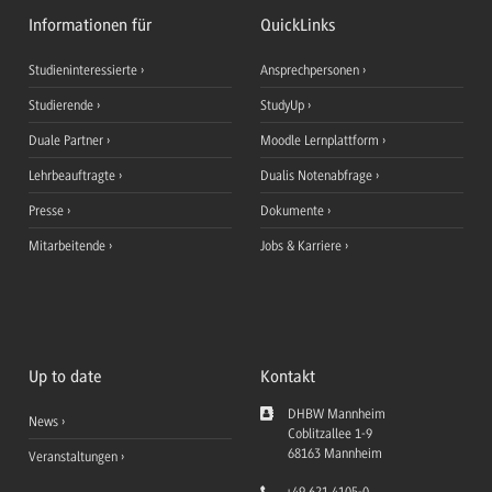
Informationen für
QuickLinks
Studieninteressierte
Ansprechpersonen
Studierende
StudyUp
Duale Partner
Moodle Lernplattform
Lehrbeauftragte
Dualis Notenabfrage
Presse
Dokumente
Mitarbeitende
Jobs & Karriere
Up to date
Kontakt
DHBW Mannheim
News
Coblitzallee 1-9
68163
Mannheim
Veranstaltungen