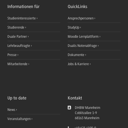
Informationen für
QuickLinks
Studieninteressierte
Ansprechpersonen
Studierende
StudyUp
Duale Partner
Moodle Lernplattform
Lehrbeauftragte
Dualis Notenabfrage
Presse
Dokumente
Mitarbeitende
Jobs & Karriere
Up to date
Kontakt
DHBW Mannheim
News
Coblitzallee 1-9
68163
Mannheim
Veranstaltungen