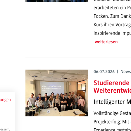
erarbeiteten ein P
Focken. Zum Dank h
Kurs ihren Vortrag
inspirierende Impu
weiterlesen
06.07.2026 | News
Studierende 
Weiterentwi
mungen
Intelligenter 
Vollständige Gesta
Projekterfolg: Mi
Experience gestalt
bessern,