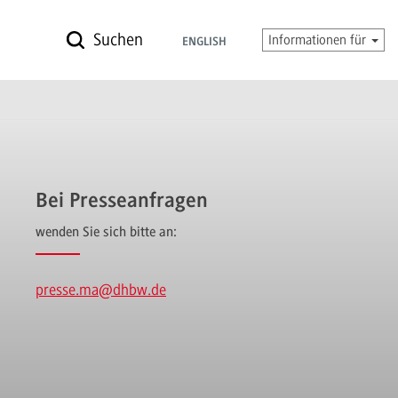
Suchen
Informationen für
ENGLISH
Bei Presseanfragen
wenden Sie sich bitte an:
presse.ma
@dhbw.de