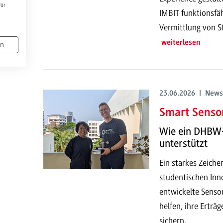
Für
IMBIT funktionsfä
Vermittlung von S
weiterlesen
en
23.06.2026 | News
Smart Sensor
Wie ein DHBW-
unterstützt
Ein starkes Zeich
studentischen Inno
entwickelte Senso
helfen, ihre Erträ
sichern.