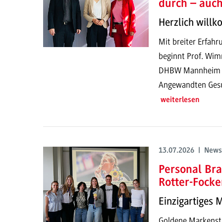
durch – auc
Herzlich will
Mit breiter Erfahr
beginnt Prof. Wim
DHBW Mannheim un
Angewandten Gesun
weiterlesen
13.07.2026 | News
Personal Bra
Rotter-Focke
Einzigartiges 
Goldene Markenstr