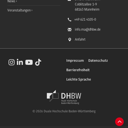
News
Coblitzallee 1-9
68163
Mannheim
Veranstaltungen
+49 621 4105-0
info.ma
@dhbw.de
Anfahrt
Impressum
Datenschutz
Barrierefreiheit
Leichte Sprache
© 2026 Duale Hochschule Baden-Württemberg
Zum