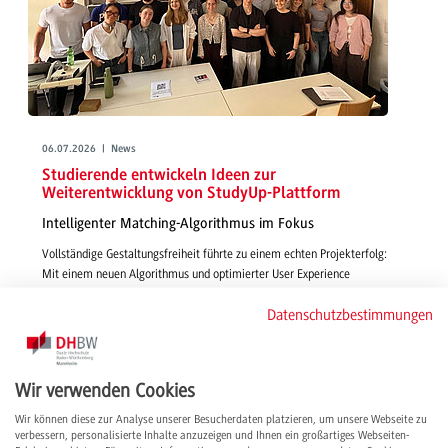
06.07.2026 | News
Studierende entwickeln Ideen zur
Weiterentwicklung von StudyUp-Plattform
Intelligenter Matching-Algorithmus im Fokus
Vollständige Gestaltungsfreiheit führte zu einem echten Projekterfolg:
Mit einem neuen Algorithmus und optimierter User Experience
gestalteten Studierende in Wirtschaftsinformatik - IMBIT funktionsfähige,
Datenschutzbestimmungen
smarte und passgenaue Features für die Vermittlung von Studienplätzen
über StudyUp.
weiterlesen
Wir verwenden Cookies
Wir können diese zur Analyse unserer Besucherdaten platzieren, um unsere Webseite zu
verbessern, personalisierte Inhalte anzuzeigen und Ihnen ein großartiges Webseiten-