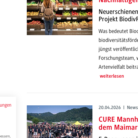
Nachhaltiger
Neuerschienene
Projekt Biodiv
Was bedeutet Biod
biodiversitätsför
jüngst veröffentli
Forschungsteam, w
Artenvielfalt beit
weiterlesen
mungen
20.04.2026 | News
CURE Mannhe
dem Maimar
bessern,