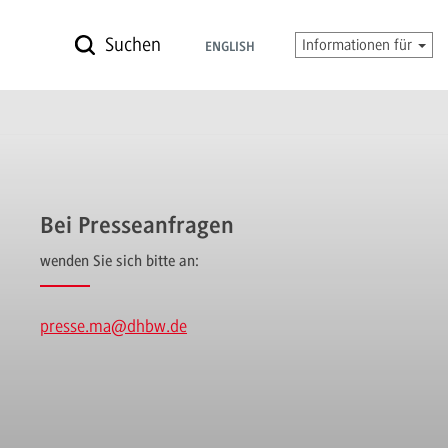
Suchen
Informationen für
ENGLISH
Bei Presseanfragen
wenden Sie sich bitte an:
presse.ma
@dhbw.de