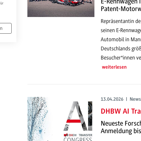
E-Rennwagen i
Für
Patent-Motor
Repräsentantin de
en
seinen E-Rennwage
Automobil in Mann
Deutschlands größ
Besucher*innen ve
weiterlesen
13.04.2026 | News
DHBW AI Tra
Neueste Forsch
Anmeldung bis