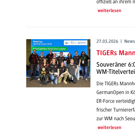
offiziell an ihrem
weiterlesen
27.03.2026 | News
TIGERs Mann
Souveräner 6:0
WM-Titelverte
Die TIGERs Mannh
GermanOpen in Köl
ER-Force verteidi
frischer Turniere
zur WM nach Seoul
weiterlesen