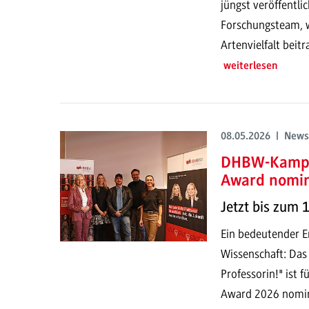
jüngst veröffentli
Forschungsteam, w
Artenvielfalt beit
weiterlesen
08.05.2026 | News
DHBW-Kampag
Award nomin
Jetzt bis zum 
Ein bedeutender Er
Wissenschaft: Das 
Professorin!" ist 
Award 2026 nominie