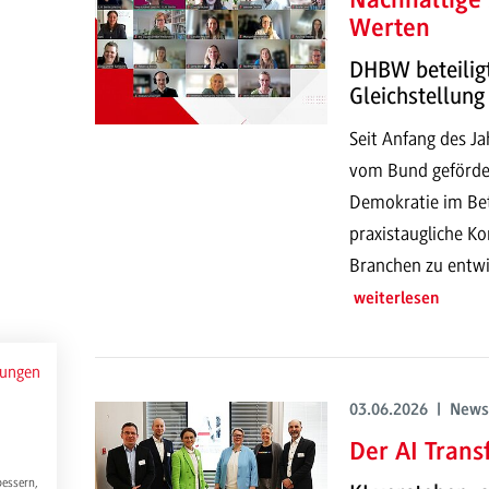
Nachhaltige
Werten
DHBW beteilig
Gleichstellung
Seit Anfang des J
vom Bund gefördert
Demokratie im Betr
praxistaugliche Ko
Branchen zu entwi
weiterlesen
mungen
03.06.2026 | News
Der AI Trans
bessern,