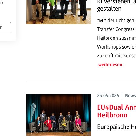
KI verstehen,
Für
gestalten
"Mit der richtigen
en
Transfer Congress
Heilbronn zusamme
Workshops sowie w
Zukunft mit Künstli
weiterlesen
25.05.2026 | News
EU4Dual Ann
Heilbronn
Europäische Ho