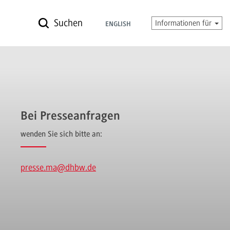
Suchen
Informationen für
ENGLISH
Bei Presseanfragen
wenden Sie sich bitte an:
presse.ma
@dhbw.de