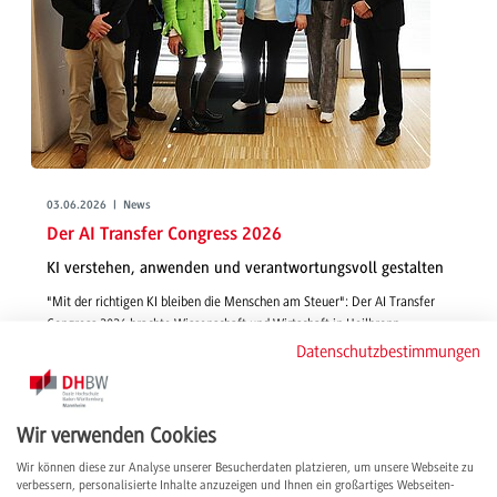
03.06.2026 | News
Der AI Transfer Congress 2026
KI verstehen, anwenden und verantwortungsvoll gestalten
"Mit der richtigen KI bleiben die Menschen am Steuer": Der AI Transfer
Congress 2026 brachte Wissenschaft und Wirtschaft in Heilbronn
zusammen und bot wertvolle Einblicke, praxisnahe Workshops sowie
Datenschutzbestimmungen
wichtige Impulse für eine verantwortungsvolle Zukunft mit Künstlicher
Intelligenz.
weiterlesen
Wir verwenden Cookies
Wir können diese zur Analyse unserer Besucherdaten platzieren, um unsere Webseite zu
verbessern, personalisierte Inhalte anzuzeigen und Ihnen ein großartiges Webseiten-