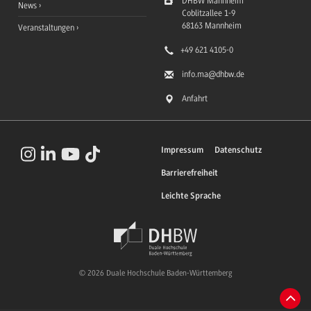
DHBW Mannheim
News
Coblitzallee 1-9
68163
Mannheim
Veranstaltungen
+49 621 4105-0
info.ma
@dhbw.de
Anfahrt
Impressum
Datenschutz
Barrierefreiheit
Leichte Sprache
© 2026 Duale Hochschule Baden-Württemberg
Zum