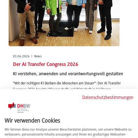
03.06.2026 | News
Der AI Transfer Congress 2026
KI verstehen, anwenden und verantwortungsvoll gestalten
"Mit der richtigen KI bleiben die Menschen am Steuer": Der AI Transfer
Congress 2026 brachte Wissenschaft und Wirtschaft in Heilbronn
zusammen und bot wertvolle Einblicke, praxisnahe Workshops sowie
Datenschutzbestimmungen
wichtige Impulse für eine verantwortungsvolle Zukunft mit Künstlicher
Intelligenz.
weiterlesen
Wir verwenden Cookies
Wir können diese zur Analyse unserer Besucherdaten platzieren, um unsere Webseite zu
verbessern, personalisierte Inhalte anzuzeigen und Ihnen ein großartiges Webseiten-