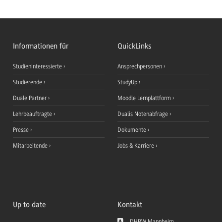
Informationen für
QuickLinks
Studieninteressierte
Ansprechpersonen
Studierende
StudyUp
Duale Partner
Moodle Lernplattform
Lehrbeauftragte
Dualis Notenabfrage
Presse
Dokumente
Mitarbeitende
Jobs & Karriere
Up to date
Kontakt
DHBW Mannheim