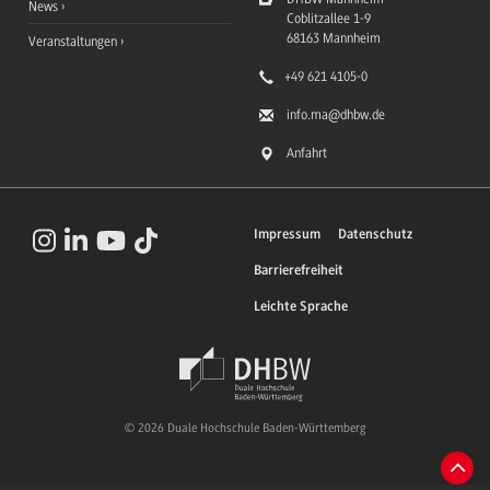
News
Coblitzallee 1-9
68163
Mannheim
Veranstaltungen
+49 621 4105-0
info.ma
@dhbw.de
Anfahrt
Impressum
Datenschutz
Barrierefreiheit
Leichte Sprache
© 2026 Duale Hochschule Baden-Württemberg
Zum