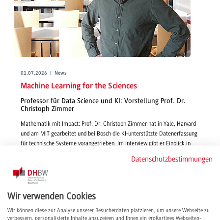
01.07.2026 | News
Machine Learning for the Sciences
Professor für Data Science und KI: Vorstellung Prof. Dr.
Christoph Zimmer
Mathematik mit Impact: Prof. Dr. Christoph Zimmer hat in Yale, Harvard
und am MIT gearbeitet und bei Bosch die KI-unterstützte Datenerfassung
für technische Systeme vorangetrieben. Im Interview gibt er Einblick in
seine Lehre und Forschung, berichtet, warum er sich für die DHBW
Datenschutzbestimmungen
entschieden hat und teilt seine internationalen Erfahrungen.
weiterlesen
Wir verwenden Cookies
Wir können diese zur Analyse unserer Besucherdaten platzieren, um unsere Webseite zu
verbessern, personalisierte Inhalte anzuzeigen und Ihnen ein großartiges Webseiten-