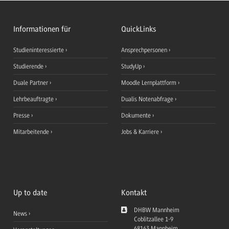
Informationen für
QuickLinks
Studieninteressierte
Ansprechpersonen
Studierende
StudyUp
Duale Partner
Moodle Lernplattform
Lehrbeauftragte
Dualis Notenabfrage
Presse
Dokumente
Mitarbeitende
Jobs & Karriere
Up to date
Kontakt
DHBW Mannheim
News
Coblitzallee 1-9
68163
Mannheim