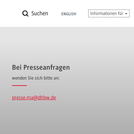
Suchen
Informationen für
ENGLISH
Bei Presseanfragen
wenden Sie sich bitte an:
presse.ma
@dhbw.de