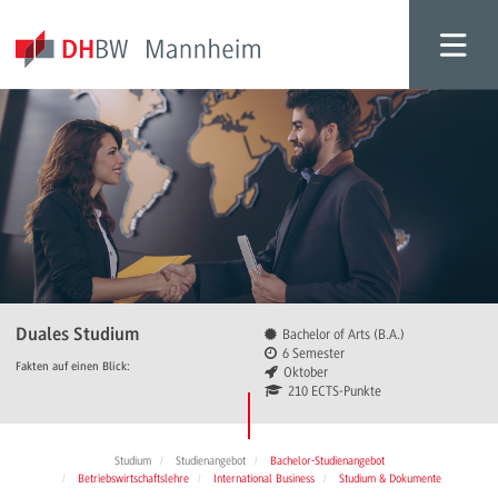
Duales Studium
Bachelor of Arts (B.A.)
6 Semester
Fakten auf einen Blick:
Oktober
210 ECTS-Punkte
Studium
Studienangebot
Bachelor-Studienangebot
Betriebswirtschaftslehre
International Business
Studium & Dokumente