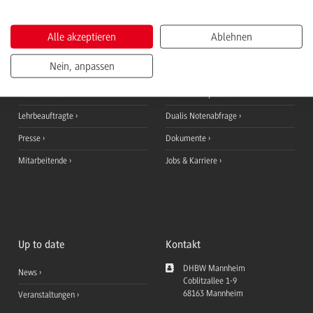
Informationen für
QuickLinks
Alle akzeptieren
Ablehnen
Studieninteressierte
Ansprechpersonen
Nein, anpassen
Studierende
StudyUp
Duale Partner
Moodle Lernplattform
Lehrbeauftragte
Dualis Notenabfrage
Presse
Dokumente
Mitarbeitende
Jobs & Karriere
Up to date
Kontakt
DHBW Mannheim
News
Coblitzallee 1-9
68163
Mannheim
Veranstaltungen