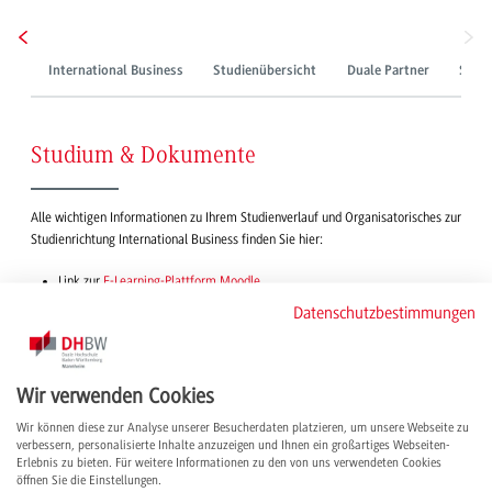
International Business
Studienübersicht
Duale Partner
Studi
Studium & Dokumente
Alle wichtigen Informationen zu Ihrem Studienverlauf und Organisatorisches zur
Studienrichtung International Business finden Sie hier:
Link zur
E-Learning-Plattform Moodle
Notenabfrage
über Dualis
Datenschutzbestimmungen
Downloads
der DHBW Mannheim
Dokumente der Studienrichtung
Wir verwenden Cookies
Wir können diese zur Analyse unserer Besucherdaten platzieren, um unsere Webseite zu
verbessern, personalisierte Inhalte anzuzeigen und Ihnen ein großartiges Webseiten-
Erlebnis zu bieten. Für weitere Informationen zu den von uns verwendeten Cookies
öffnen Sie die Einstellungen.