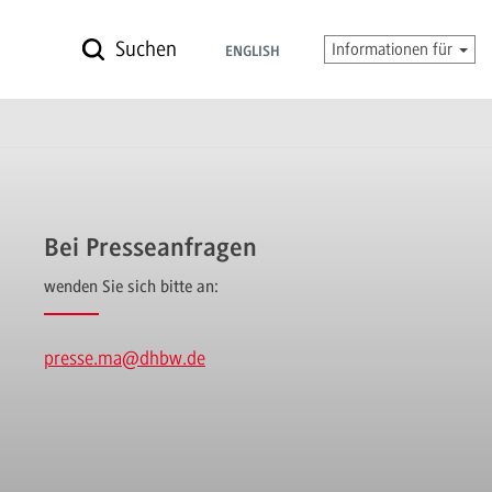
Suchen
Informationen für
ENGLISH
Bei Presseanfragen
wenden Sie sich bitte an:
presse.ma
@dhbw.de