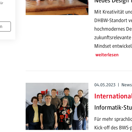
Neues Design 
Für
Mit Kreativität un
DHBW-Standort ve
en
hochmodernes Desi
zukunftsrelevante 
Mindset entwickel
weiterlesen
04.05.2023 | News
Internationa
Informatik-St
Für mehr sprachli
Kick-off des BWS-