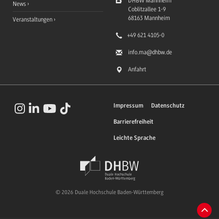
DHBW Mannheim
News
Coblitzallee 1-9
68163
Mannheim
Veranstaltungen
+49 621 4105-0
info.ma
@dhbw.de
Anfahrt
Impressum
Datenschutz
Barrierefreiheit
Leichte Sprache
© 2026 Duale Hochschule Baden-Württemberg
Zum