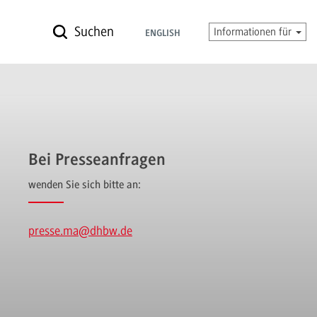
Suchen
Informationen für
ENGLISH
Bei Presseanfragen
wenden Sie sich bitte an:
presse.ma
@dhbw.de