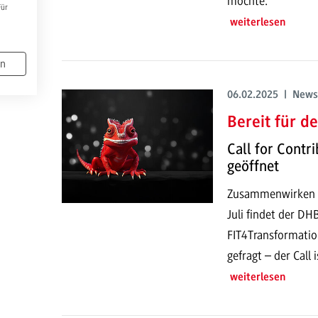
möchte.
Für
weiterlesen
en
06.02.2025 | News
Bereit für d
Call for Contr
geöffnet
Zusammenwirken vo
Juli findet der 
FIT4Transformatio
gefragt – der Call 
weiterlesen