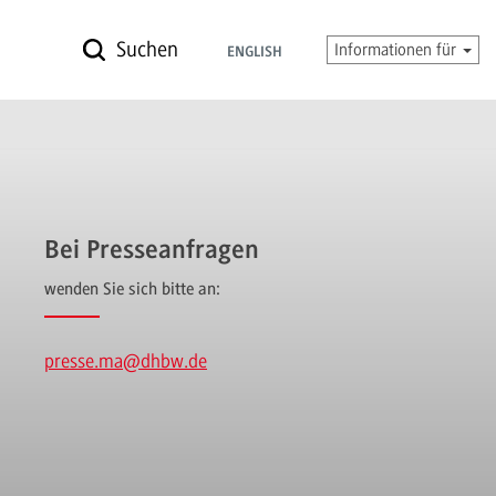
Suchen
Informationen für
ENGLISH
Bei Presseanfragen
wenden Sie sich bitte an:
presse.ma
@dhbw.de