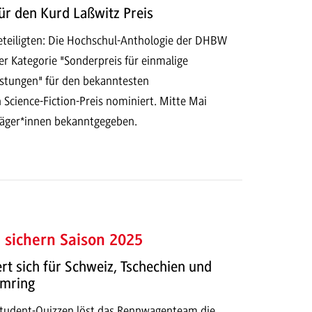
r den Kurd Laßwitz Preis
Beteiligten: Die Hochschul-Anthologie der DHBW
r Kategorie "Sonderpreis für einmalige
stungen" für den bekanntesten
Science-Fiction-Preis nominiert. Mitte Mai
räger*innen bekanntgegeben.
e sichern Saison 2025
ert sich für Schweiz, Tschechien und
imring
tudent-Quizzen löst das Rennwagenteam die