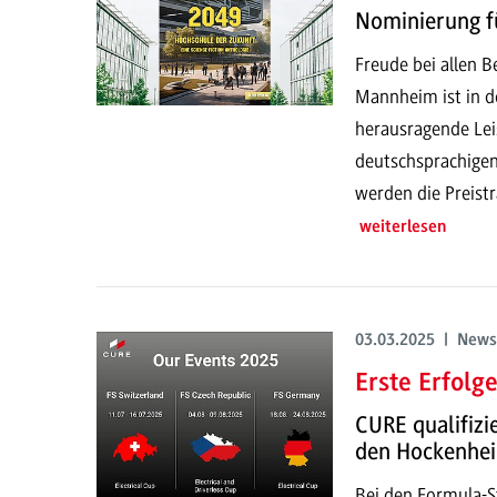
Nominierung fü
Freude bei allen 
Mannheim ist in de
herausragende Lei
deutschsprachigen 
werden die Preist
weiterlesen
03.03.2025 | News
Erste Erfolg
CURE qualifizi
den Hockenhe
Bei den Formula-S