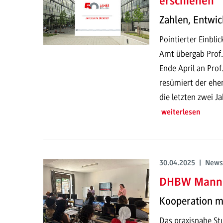
erschienen
Zahlen, Entwic
Pointierter Einbli
Amt übergab Prof.
Ende April an Prof
resümiert der ehe
die letzten zwei J
weiterlesen
30.04.2025 | News
DHBW Mannh
Kooperation m
Das praxisnahe St