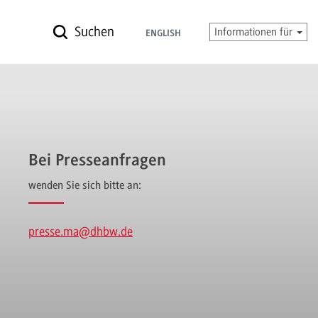
Suchen
Informationen für
ENGLISH
Bei Presseanfragen
wenden Sie sich bitte an:
presse.ma
@dhbw.de