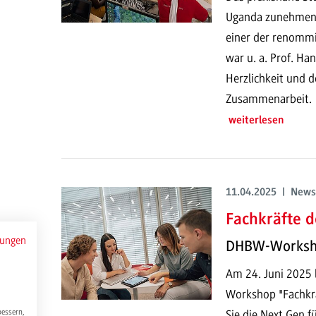
Uganda zunehmend 
einer der renommie
war u. a. Prof. Ha
Herzlichkeit und 
Zusammenarbeit.
weiterlesen
11.04.2025 | News
Fachkräfte d
mungen
DHBW-Worksho
Am 24. Juni 2025 
Workshop "Fachkrä
Sie die Next Gen f
bessern,