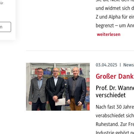
Für
und widmet sich d
Z und Alpha für ein
begrenzt – um An
en
weiterlesen
03.04.2025 | News
Großer Dank 
Prof. Dr. Wan
verschiedet
Nach fast 30 Jah
verabschiedet sic
Ruhestand. Zur Fr
Industrie gehört 